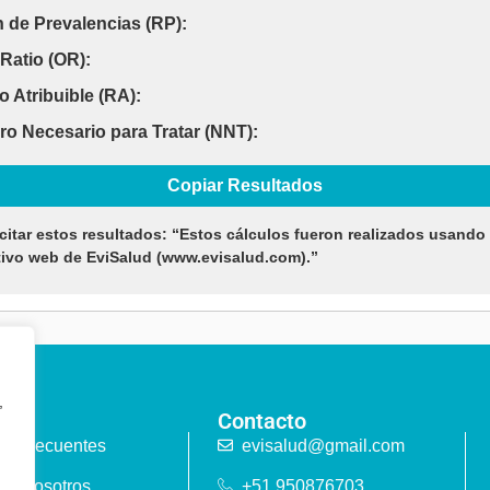
 de Prevalencias (RP):
Ratio (OR):
o Atribuible (RA):
o Necesario para Tratar (NNT):
Copiar Resultados
itar estos resultados: “Estos cálculos fueron realizados usando 
tivo web de EviSalud (www.evisalud.com).”
,
ga
Contacto
as frecuentes
evisalud@gmail.com
de nosotros
+51 950876703