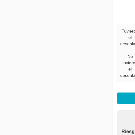
Tuvier
el
desenl
No
tuvier
el
desenl
Riesg