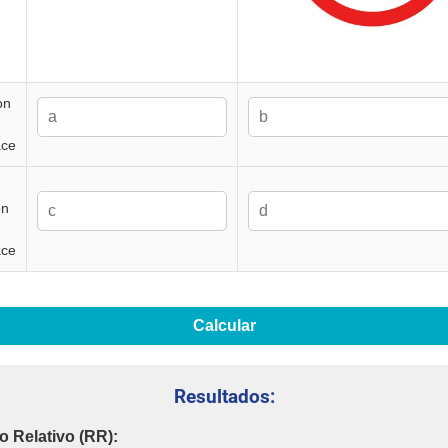
on
a:
b:
ace
c:
d:
on
ace
Calcular
Resultados:
o Relativo (RR):