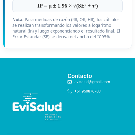
IP = µ ± 1.96 × √(SE² + τ²)
Nota:
Para medidas de razón (RR, OR, HR), los cálculos
se realizan transformando los valores a logaritmo
natural (ln) y luego exponenciando el resultado final. El
Error Estándar (SE) se deriva del ancho del IC95%.
Contacto
evisalud@gmail.com
+51 950876703