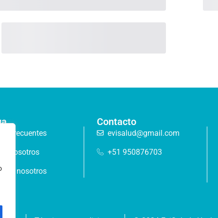
ga
Contacto
as frecuentes
evisalud@gmail.com
de nosotros
+51 950876703
o
 con nosotros