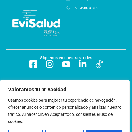
+51 950876703
Síguenos en nuestras redes
Preguntas frecuentes
Valoramos tu privacidad
Acerca de nosotros
Usamos cookies para mejorar tu experiencia de navegación,
ofrecer anuncios o contenido personalizado y analizar nuestro
Trabaja con nosotros
tráfico. Al hacer clic en 'Aceptar todo', consientes el uso de
cookies.
Libro de reclamaciones
Términos y condiciones
© 2024 EviSalud - Todos los derechos reservados.