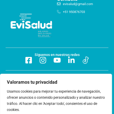
evisalud@gmail.com
+51 950876703
Síguenos en nuestras redes
Preguntas frecuentes
Valoramos tu privacidad
Acerca de nosotros
Usamos cookies para mejorar tu experiencia de navegación,
ofrecer anuncios o contenido personalizado y analizar nuestro
Trabaja con nosotros
tráfico. Al hacer clic en 'Aceptar todo', consientes el uso de
cookies.
Libro de reclamaciones
Términos y condiciones