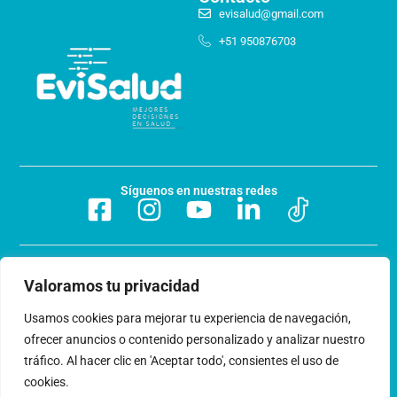
evisalud@gmail.com
+51 950876703
Síguenos en nuestras redes
Preguntas frecuentes
Valoramos tu privacidad
Acerca de nosotros
Usamos cookies para mejorar tu experiencia de navegación,
ofrecer anuncios o contenido personalizado y analizar nuestro
Trabaja con nosotros
tráfico. Al hacer clic en 'Aceptar todo', consientes el uso de
cookies.
Libro de reclamaciones
Términos y condiciones