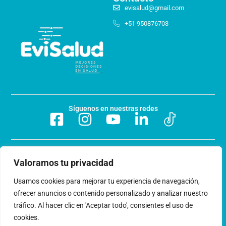
evisalud@gmail.com
+51 950876703
Síguenos en nuestras redes
Preguntas frecuentes
Valoramos tu privacidad
Acerca de nosotros
Usamos cookies para mejorar tu experiencia de navegación,
ofrecer anuncios o contenido personalizado y analizar nuestro
Trabaja con nosotros
tráfico. Al hacer clic en 'Aceptar todo', consientes el uso de
cookies.
Libro de reclamaciones
Términos y condiciones