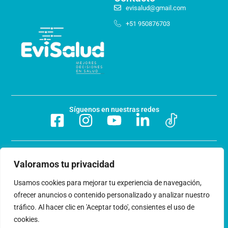
evisalud@gmail.com
+51 950876703
Síguenos en nuestras redes
Preguntas frecuentes
Valoramos tu privacidad
Acerca de nosotros
Usamos cookies para mejorar tu experiencia de navegación,
ofrecer anuncios o contenido personalizado y analizar nuestro
Trabaja con nosotros
tráfico. Al hacer clic en 'Aceptar todo', consientes el uso de
cookies.
Libro de reclamaciones
Términos y condiciones