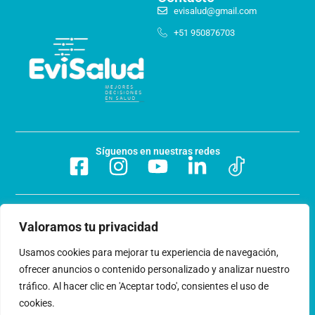
evisalud@gmail.com
+51 950876703
Síguenos en nuestras redes
Preguntas frecuentes
Valoramos tu privacidad
Acerca de nosotros
Usamos cookies para mejorar tu experiencia de navegación,
ofrecer anuncios o contenido personalizado y analizar nuestro
Trabaja con nosotros
tráfico. Al hacer clic en 'Aceptar todo', consientes el uso de
cookies.
Libro de reclamaciones
Términos y condiciones