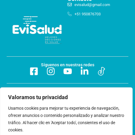
evisalud@gmail.com
+51 950876703
Síguenos en nuestras redes
Preguntas frecuentes
Valoramos tu privacidad
Acerca de nosotros
Usamos cookies para mejorar tu experiencia de navegación,
ofrecer anuncios o contenido personalizado y analizar nuestro
Trabaja con nosotros
tráfico. Al hacer clic en 'Aceptar todo', consientes el uso de
cookies.
Libro de reclamaciones
Términos y condiciones