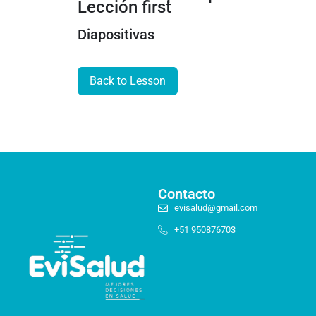
Lección first
Clase 4: Búsqueda en PubMed II
Diapositivas
Clase 5: Búsqueda en PubMed III
Back to Lesson
Clase 6: Búsqueda en PubMed IV
Lectura sugerida
Material para taller sincrónico
Material complementario
Contacto
Bonus: Búsqueda avanzada en bases de datos
evisalud@gmail.com
+51 950876703
Bonus: Busqueda portal Pubmed
Reunión Taller Sincrónico
Unidad 2: Estadística para interpretar
0/15