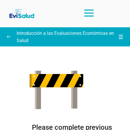
Introducción a las Evaluaciones Económicas en
Salud
Intrucciones y preguntas frecuentes sobre el curso
(leer)
Unidad 1: Introducción, PICO y búsqueda
0/13
práctica en PubMed
Diapositivas
Clase 1: Medicina Basada en Evidencia
Clase 2: Pregunta PICO
Please complete previous
Clase 3: Búsqueda en PubMed I