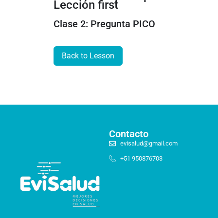
Lección first
Clase 4: Búsqueda en PubMed II
Clase 2: Pregunta PICO
Clase 5: Búsqueda en PubMed III
Back to Lesson
Clase 6: Búsqueda en PubMed IV
Lectura sugerida
Material para taller sincrónico
Material complementario
Contacto
Bonus: Búsqueda avanzada en bases de datos
evisalud@gmail.com
+51 950876703
Bonus: Busqueda portal Pubmed
Reunión Taller Sincrónico
Unidad 2: Estadística para interpretar
0/15