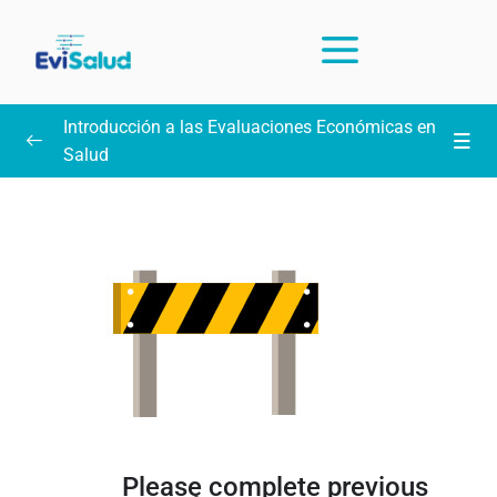
Introducción a las Evaluaciones Económicas en
Salud
Intrucciones y preguntas frecuentes sobre el curso
(leer)
Unidad 1: Introducción, PICO y búsqueda
0/13
práctica en PubMed
Diapositivas
Clase 1: Medicina Basada en Evidencia
Clase 2: Pregunta PICO
Please complete previous
Clase 3: Búsqueda en PubMed I