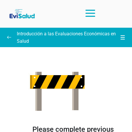
Introducción a las Evaluaciones Económicas en
Salud
Intrucciones y preguntas frecuentes sobre el curso
(leer)
Unidad 1: Introducción, PICO y búsqueda
0/13
práctica en PubMed
Unidad 2: Estadística para interpretar
0/15
resultados
Unidad 3: Lectura crítica de ensayos clínicos
0/11
aleatorizados
Please complete previous