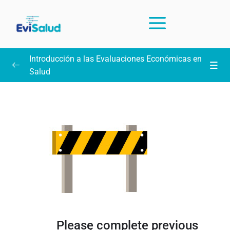
Introducción a las Evaluaciones Económicas en
Salud
Intrucciones y preguntas frecuentes sobre el curso
(leer)
Unidad 1: Introducción, PICO y búsqueda
0/13
práctica en PubMed
Unidad 2: Estadística para interpretar
0/15
resultados
Unidad 3: Lectura crítica de ensayos clínicos
0/11
aleatorizados
Please complete previous