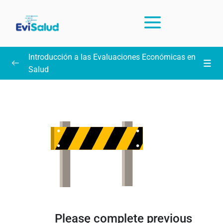
Introducción a las Evaluaciones Económicas en
Salud
Intrucciones y preguntas frecuentes sobre el curso
(leer)
Unidad 1: Introducción, PICO y búsqueda
0/13
práctica en PubMed
Unidad 2: Estadística para interpretar
0/15
resultados
Unidad 3: Lectura crítica de ensayos clínicos
0/11
aleatorizados
Please complete previous